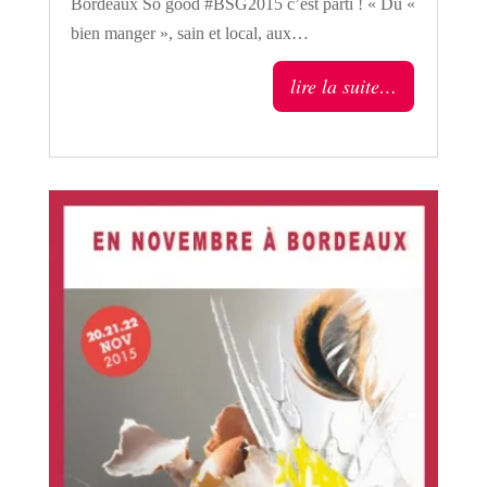
Bordeaux So good #BSG2015 c’est parti ! « Du «
bien manger », sain et local, aux…
lire la suite…