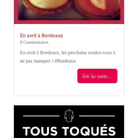
En avril à Bordeaux
0 Commentaires
En avril à Bordeaux, les prochains rendez-vous à
ne pas manquer ! #Bordeaux
lire la suite…