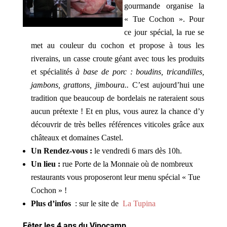
gourmande organise la
« Tue Cochon ». Pour
ce jour spécial, la rue se
met au couleur du cochon et propose à tous les
riverains, un casse croute géant avec tous les produits
et spécialités
à base de porc : boudins, tricandilles,
jambons, grattons, jimboura..
C’est aujourd’hui une
tradition que beaucoup de bordelais ne rateraient sous
aucun prétexte ! Et en plus, vous aurez la chance d’y
découvrir de très belles références viticoles grâce aux
châteaux et domaines Castel.
Un Rendez-vous :
le vendredi 6 mars dès 10h.
Un lieu :
rue Porte de la Monnaie où de nombreux
restaurants vous proposeront leur menu spécial « Tue
Cochon » !
Plus d’infos
: sur le site de
La Tupina
Fêter les 4 ans du Vinocamp