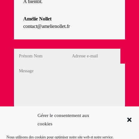
A bientôt.
Amélie Nollet
contact@amelienollet.fr
Politique de Confidentialité
Gérer le consentement aux
cookies
En cochant cette case, j'accepte la
Politique de
confidentialité
Nous utilisons des cookies pour optimiser notre site web et notre service.