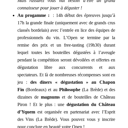
Mais rassurez vous nul besoin d’être un grand
connaisseur pour jouer à déguster !
Au progamme :
: 14h début des épreuves jusqu’à
17h la grande finale (uniquement avec de grands crus
classés bordelais) avec l’entrée en lice des équipes de
professionnels du vin.
L’Open se termine par la
remise des prix et un free-tasting (19h30) durant
lequel toutes les bouteilles dégustées à l’aveugle
pendant la compétition seront dévoilées et offertes en
dégustation libre aux concurrents et aux
spectateurs
.
Et là de nombreuses récompenses sont en
jeu :
des diners « dégustation »
au Chapon
Fin
(Bordeaux) et au
Philosophe
(La Brède) et des
dizaines de
magnums
et de bouteilles de Château
Piron ! Et le plus : une
dégustation du Château
d’Yquem
est organisée en partenariat avec l’Esprit
des Vins (La Brède). Vous pouvez vous y inscrire
pour conclure en beauté votre Open !