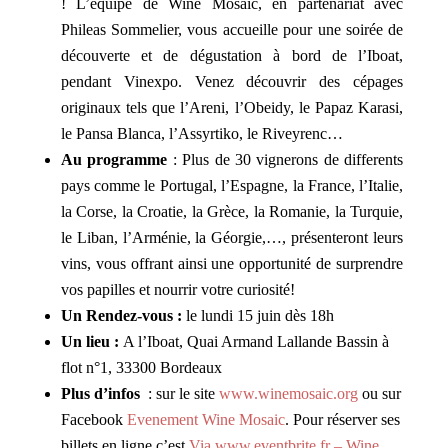
!
L’équipe de Wine Mosaic, en partenariat avec
Phileas Sommelier, vous accueille pour une soirée de
découverte et de dégustation à bord de l’Iboat,
pendant Vinexpo. Venez découvrir des cépages
originaux tels que l’Areni, l’Obeidy, le Papaz Karasi,
le Pansa Blanca, l’Assyrtiko, le Riveyrenc…
Au programme
: Plus de 30 vignerons de differents
pays comme le Portugal, l’Espagne, la France, l’Italie,
la Corse, la Croatie, la Grèce, la Romanie, la Turquie,
le Liban, l’Arménie, la Géorgie,…, présenteront leurs
vins, vous offrant ainsi une opportunité de surprendre
vos papilles
et nourrir votre curiosité!
Un Rendez-vous :
le lundi 15 juin dès 18h
Un lieu :
A l’Iboat, Quai Armand Lallande Bassin à
flot n°1, 33300 Bordeaux
Plus d’infos
: sur le site
www.winemosaic.org
ou sur
Facebook
Evenement Wine Mosaic
. Pour réserver ses
billets en ligne c’est
Via www.eventbrite.fr – Wine