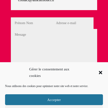
Politique de Confidentialité
Gérer le consentement aux
cookies
En cochant cette case, j'accepte la
Politique de
confidentialité
Nous utilisons des cookies pour optimiser notre site web et notre service.
=
12 + 6
Envoyer mon
message
Accepter