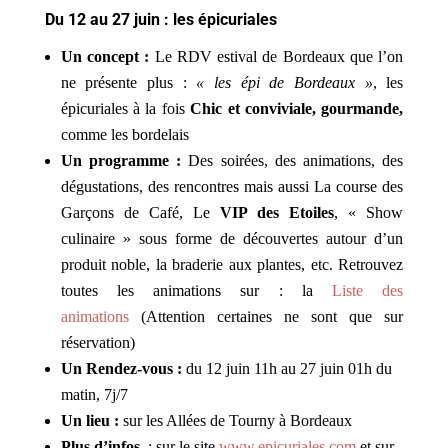
Du 12 au 27 juin : les épicuriales
Un concept :
Le RDV estival de Bordeaux que l’on
ne présente plus :
« les épi de Bordeaux »
, les
épicuriales à la fois
Chic et conviviale, gourmande,
comme les bordelais
Un programme :
Des soirées, des animations, des
dégustations, des rencontres mais aussi La course des
Garçons de Café, Le
VIP des Etoiles
, « Show
culinaire » sous forme de découvertes autour d’un
produit noble, la braderie aux plantes, etc. Retrouvez
toutes les animations sur : la
Liste des
animations
(Attention certaines ne sont que sur
réservation)
Un Rendez-vous :
du 12 juin 11h au 27 juin 01h du
matin, 7j/7
Un lieu :
sur les Allées de Tourny à Bordeaux
Plus d’infos
: sur le site
www.epicuriales.com
et sur