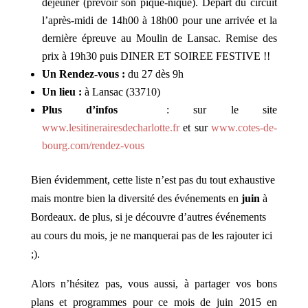
d
éjeuner (prévoir son pique-nique). Départ du circuit
l’après-midi de 14h00 à 18h00 pour une arrivée et la
dernière épreuve au Moulin de Lansac. Remise des
prix à 19h30 puis DINER ET SOIREE FESTIVE !!
Un Rendez-vous :
du 27 dès 9h
Un lieu :
à Lansac (33710)
Plus d’infos
: sur le site
www.lesitinerairesdecharlotte.fr
et sur
www.cotes-de-
bourg.com/rendez-vous
Bien évidemment, cette liste n’est pas du tout exhaustive
mais montre bien la diversité des événements en
juin
à
Bordeaux. de plus, si je découvre d’autres événements
au cours du mois, je ne manquerai pas de les rajouter ici
;).
Alors n’hésitez pas, vous aussi, à partager vos bons
plans et programmes pour ce mois de juin 2015 en