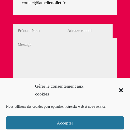
contact@amelienollet.fr
Politique de Confidentialité
Gérer le consentement aux
cookies
En cochant cette case, j'accepte la
Politique de
confidentialité
Nous utilisons des cookies pour optimiser notre site web et notre service.
=
6 + 12
Envoyer mon
message
Accepter