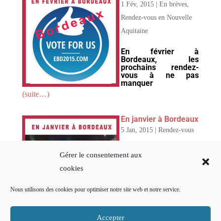
1 Fév, 2015
|
En brèves
,
Rendez-vous en Nouvelle
Aquitaine
En février à
Bordeaux, les
prochains rendez-
vous à ne pas
manquer
(suite…)
En janvier à Bordeaux
5 Jan, 2015
|
Rendez-vous
en Nouvelle Aquitaine
Gérer le consentement aux
En janvier à
cookies
Bordeaux, les
prochains rendez-
vous à ne pas
Nous utilisons des cookies pour optimiser notre site web et notre service.
manquer
(suite…)
Accepter
« Entrées Plus Anciennes
Entrées Suivantes »