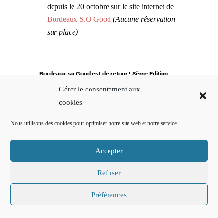
depuis le 20 octobre sur le site internet de
Bordeaux S.O Good
(Aucune réservation
sur place)
Bordeaux so Good est de retour ! 3ème Edition
"Le rendez-vous gourmand des
Gérer le consentement aux
gourmets" pendant 3 jours à Bordeaux du 18
cookies
au 20 novembre 2016.
Nous utilisons des cookies pour optimiser notre site web et notre service.
Un événement gastronomique et culturel
incontournable et en 2016 avec
Accepter
Michel Guérard parrain de cette 3ème
Refuser
édition.
Préférences
Bordeaux se transforme en capitale