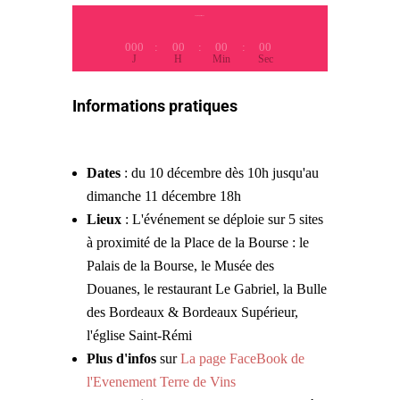
Top départ dans
000
:
00
:
00
:
00
J
H
Min
Sec
Informations pratiques
Dates
: du 10 décembre dès 10h jusqu'au
dimanche 11 décembre 18h
Lieux
: L'événement se déploie sur 5 sites
à proximité de la Place de la Bourse : le
Palais de la Bourse, le Musée des
Douanes, le restaurant Le Gabriel, la Bulle
des Bordeaux & Bordeaux Supérieur,
l'église Saint-Rémi
Plus d'infos
sur
La page FaceBook de
l'Evenement Terre de Vins