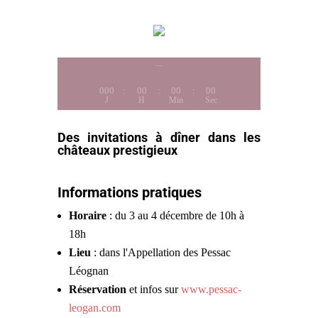
Top départ dans
000
:
00
:
00
:
00
J
H
Min
Sec
Des invitations à dîner dans les
châteaux prestigieux
Informations pratiques
Horaire
: du 3 au 4 décembre de 10h à
18h
Lieu
: dans l'Appellation des Pessac
Léognan
Réservation
et infos sur
www.pessac-
leogan.com