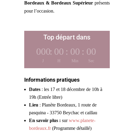
Bordeaux & Bordeaux Supérieur
présents
pour l’occasion.
Top départ dans
000
:
00
:
00
:
00
J
H
Min
Sec
Informations pratiques
Dates
: les 17 et 18 décembre de 10h à
19h (Entrée libre)
Lieu
: Planète Bordeaux, 1 route de
pasquina - 33750 Beychac et caillau
En savoir plus :
sur
www.planete-
bordeaux.fr
(Programme détaillé)