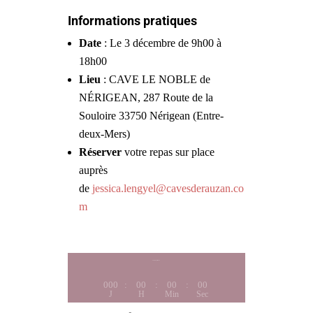
Informations pratiques
Date
: Le 3 décembre de 9h00 à
18h00
Lieu
: CAVE LE NOBLE de
NÉRIGEAN, 287 Route de la
Souloire 33750 Nérigean (Entre-
deux-Mers)
Réserver
votre repas sur place
auprès
de
jessica.lengyel@cavesderauzan.co
m
Top départ dans
000
:
00
:
00
:
00
J
H
Min
Sec