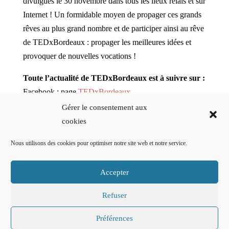
divulgués le 30 novembre dans tous les lieux relais et sur
Internet ! Un formidable moyen de propager ces grands
rêves au plus grand nombre et de participer ainsi au rêve
de TEDxBordeaux : propager les meilleures idées et
provoquer de nouvelles vocations !
Toute l’actualité de TEDxBordeaux est à suivre sur :
Facebook : page
TEDxBordeaux
Twitter : compte
@tedxbordeaux
Gérer le consentement aux
Google+: page
TEDxBordeaux
cookies
Youtube : chaîne
TEDxBordeaux
Nous utilisons des cookies pour optimiser notre site web et notre service.
Filkr :
TEDxBordeaux
Pinterest : page
TEDxBordeaux
Accepter
Storify :
TEDxBordeaux
Refuser
Propriété de
Amélie Nollet
| Mentions légales
Préférences
consultables
- Politique de confidentialité
consultables