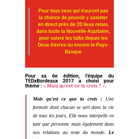
Pour tous ceux qui n'auront pas
la chance de pouvoir y assister
en direct près de 20 lieux relais,
dans toute la Nouvelle-Aquitaine,
pour suivre les talks depuis les
Deux-Sèvres ou encore le Pays-
Basque
Pour sa 6e édition, l’équipe du
TEDxBordeaux 2017 a choisi pour
thème :
« Mais qu’est-ce tu crois ? ».
Mais qu'est ce que tu crois :
Une
formule dont chacun se sert dans la vie
de tous les jours. Elle nous interpelle en
tant que personne mais également dans
nos relations au reste du monde.
Le