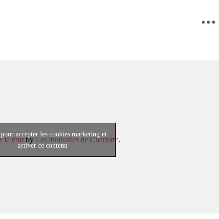
 pour accepter les cookies marketing et
r le mur
by
Les itinéraires de Charlotte
.
activer ce contenu