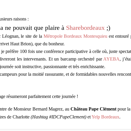
usieurs raisons :
a ne pouvait que plaire à
Sharebordeaux
;)
 Léognan, le site de la
Métropole Bordeaux Montesquieu
est entouré 
rrivet Haut Brion), que du bonheur.
je préfère 100 fois une conférence participative à celle où, juste spectat
ivreront les intervenants. Et un barcamp orchestré par
AYEBA
, j’ét
journée soit instructive, passionnante et très enrichissante.
ampeurs pour la moitié rassurante, et de formidables nouvelles rencont
e résumeront parfaitement cette journée !
’antre de Monsieur Bernard Magrez, au
Château Pape Clément
pour la
aires de Charlotte
(Hashtag #IDCPapeClement)
et
Yelp Bordeaux
.