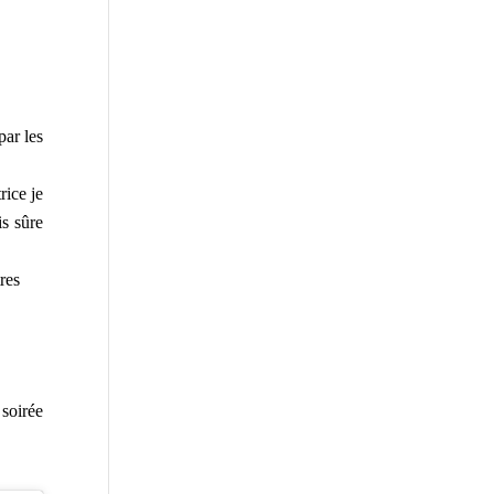
par les
rice je
ais sûre
res
 soirée