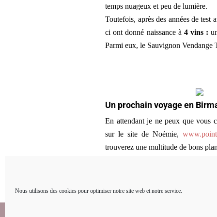
temps nuageux et peu de lumière.
Toutefois, après des années de test
ci ont donné naissance à
4 vins :
un
Parmi eux, le Sauvignon Vendange Tar
Un prochain voyage en Birma
En attendant je ne peux que vous co
sur le site de Noémie,
www.poin
trouverez une multitude de bons plan
Nous utilisons des cookies pour optimiser notre site web et notre service.
Propriété de
Amélie Nollet
| Mentions légales
con