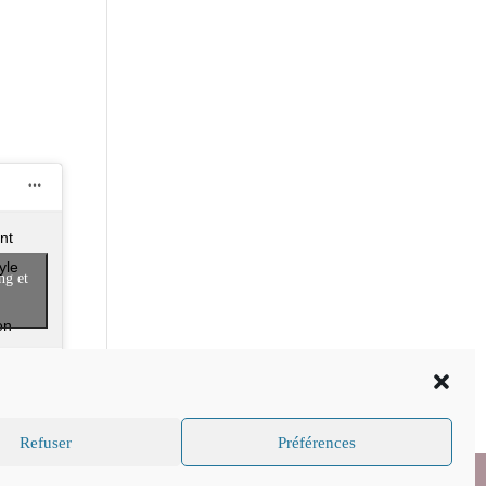
nt
yle
ng et
en
yard
(@myanmarvineyard) le
8 Sept. 2015 à 9 :47 PDT
Refuser
Préférences