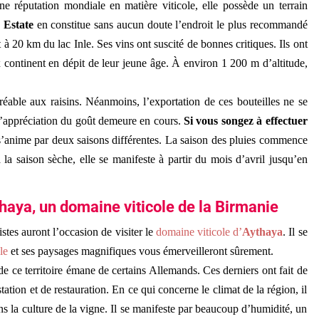
e réputation mondiale en matière viticole, elle possède un terrain
 Estate
en constitue sans aucun doute l’endroit le plus recommandé
 à 20 km du lac Inle. Ses vins ont suscité de bonnes critiques. Ils ont
ontinent en dépit de leur jeune âge. À environ 1 200 m d’altitude,
réable aux raisins. Néanmoins, l’exportation de ces bouteilles ne se
 l’appréciation du goût demeure en cours.
Si vous songez à effectuer
 s’anime par deux saisons différentes. La saison des pluies commence
 la saison sèche, elle se manifeste à partir du mois d’avril jusqu’en
haya, un domaine viticole de la Birmanie
stes auront l’occasion de visiter le
domaine viticole d’
Aythaya
. Il se
le
et ses paysages magnifiques vous émerveilleront sûrement.
n de ce territoire émane de certains Allemands. Ces derniers ont fait de
tion et de restauration. En ce qui concerne le climat de la région, il
ns la culture de la vigne. Il se manifeste par beaucoup d’humidité, un