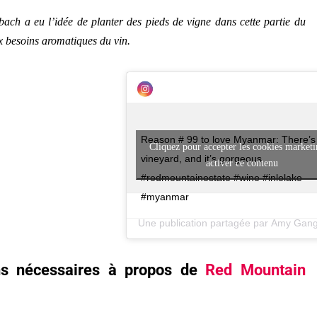
ch a eu l’idée de planter des pieds de vigne dans cette partie du
x besoins aromatiques du vin.
Reason # 99 to love Myanmar: There’s
Cliquez pour accepter les cookies marketi
vineyard, and it’s gorgeous.
activer ce contenu
#redmountainestate #wine #inlelake
#myanmar
Une publication partagée par
Amy Gangad
ons nécessaires à propos de
Red Mountain