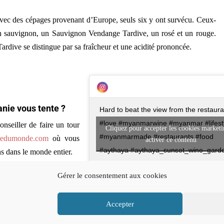
 avec des cépages provenant d’Europe, seuls six y ont survécu. Ceux-
 sauvignon, un Sauvignon Vendange Tardive, un rosé et un rouge.
dive se distingue par sa fraîcheur et une acidité prononcée.
nie vous tente ?
Hard to beat the view from the restaura
#love #myanmarwine #myanmar #lifest
nseiller de faire un tour
Cliquez pour accepter les cookies marketi
#myanmarmade #restaurants #food
tedumonde.com
où vous
activer ce contenu
#aythaya #aythaya_sunset_wine_gard
s dans le monde entier.
#myanmarview #montevinolodge
Gérer le consentement aux cookies
#montevino #taunggyi #inlelake
Une publication partagée par
myanmarvine
Accepter
sultables
- Politique de confidentialité
consultables