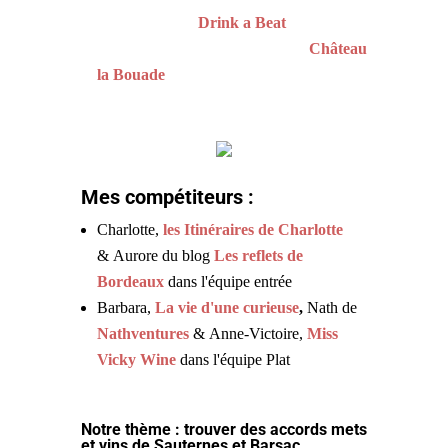
Marie
, du blog
Drink a Beat
Marina et
Stéphane Wagrez
du
Château
la Bouade
Mes compétiteurs :
Charlotte,
les Itinéraires de Charlotte
& Aurore du blog
Les reflets de
Bordeaux
dans l'équipe entrée
Barbara,
La vie d'une curieuse
,
Nath de
Nathventures
& Anne-Victoire,
Miss
Vicky Wine
dans l'équipe Plat
Notre thème : trouver des accords mets
et vins de Sauternes et Barsac