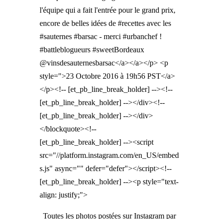
l'équipe qui a fait l'entrée pour le grand prix,
encore de belles idées de #recettes avec les
#sauternes #barsac - merci #urbanchef !
#battleblogueurs #sweetBordeaux
@vinsdesauternesbarsac</a></a></p> <p
style=">23 Octobre 2016 à 19h56 PST</a>
</p><!-- [et_pb_line_break_holder] --><!--
[et_pb_line_break_holder] --></div><!--
[et_pb_line_break_holder] --></div>
</blockquote><!--
[et_pb_line_break_holder] --><script
src="//platform.instagram.com/en_US/embed
s.js" async="" defer="defer"></script><!--
[et_pb_line_break_holder] --><p style="text-
align: justify;">
Toutes les photos postées sur Instagram par