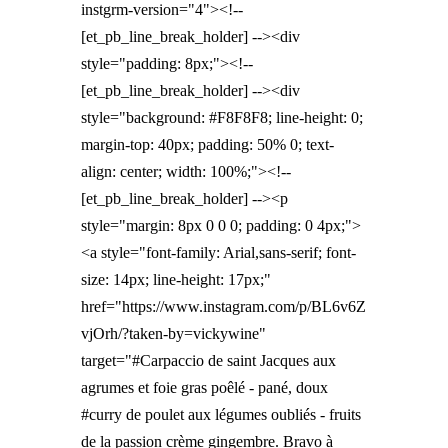
instgrm-version="4"><!--
[et_pb_line_break_holder] --><div
style="padding: 8px;"><!--
[et_pb_line_break_holder] --><div
style="background: #F8F8F8; line-height: 0;
margin-top: 40px; padding: 50% 0; text-
align: center; width: 100%;"><!--
[et_pb_line_break_holder] --><p
style="margin: 8px 0 0 0; padding: 0 4px;">
<a style="font-family: Arial,sans-serif; font-
size: 14px; line-height: 17px;"
href="https://www.instagram.com/p/BL6v6Z
vjOrh/?taken-by=vickywine"
target="#Carpaccio de saint Jacques aux
agrumes et foie gras poêlé - pané, doux
#curry de poulet aux légumes oubliés - fruits
de la passion crème gingembre. Bravo à