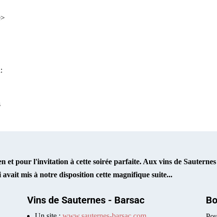
e>
:
s
et pour l'invitation à cette soirée parfaite. Aux vins de Sauternes
avait mis à notre disposition cette magnifique suite...
Vins de Sauternes - Barsac
Bo
Un site :
www.sauternes-barsac.com
Pou