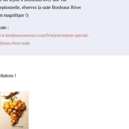
eptionnelle, réservez la suite Bordeaux River
est magnifique !)
site :
w.bordeauxsaveurs.com/fr/sejour/sejour-special-
deaux-river-suite
llations !