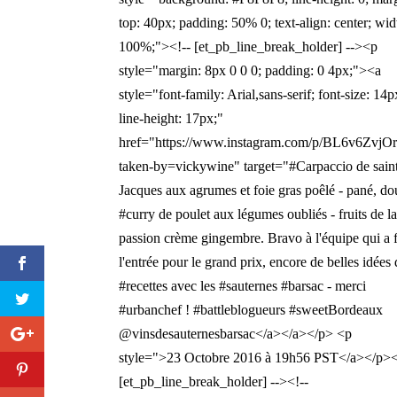
top: 40px; padding: 50% 0; text-align: center; wid
100%;"><!-- [et_pb_line_break_holder] --><p
style="margin: 8px 0 0 0; padding: 0 4px;"><a
style="font-family: Arial,sans-serif; font-size: 14p
line-height: 17px;"
href="https://www.instagram.com/p/BL6v6ZvjOr
taken-by=vickywine" target="#Carpaccio de sain
Jacques aux agrumes et foie gras poêlé - pané, d
#curry de poulet aux légumes oubliés - fruits de l
passion crème gingembre. Bravo à l'équipe qui a f
l'entrée pour le grand prix, encore de belles idées
#recettes avec les #sauternes #barsac - merci
#urbanchef ! #battleblogueurs #sweetBordeaux
@vinsdesauternesbarsac</a></a></p> <p
style=">23 Octobre 2016 à 19h56 PST</a></p><
[et_pb_line_break_holder] --><!--