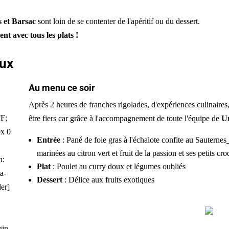
 et Barsac
sont loin de se contenter de l'apéritif ou du dessert.
ent avec tous les plats !
aux
Au menu ce soir
Après 2 heures de franches rigolades, d'expériences culinaires
FF;
être fiers car grâce à l'accompagnement de toute l'équipe de
U
px 0
Entrée
: Pané de foie gras à l'échalote confite au Sauterne
marinées au citron vert et fruit de la passion et ses petits c
h:
Plat
: Poulet au curry doux et légumes oubliés
a-
Dessert
: Délice aux fruits exotiques
er]
gin-