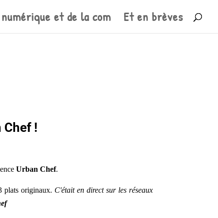
 numérique et de la com
Et en brèves
 Chef
!
rience
Urban Chef
.
3 plats originaux.
C'était en direct sur les réseaux
hef