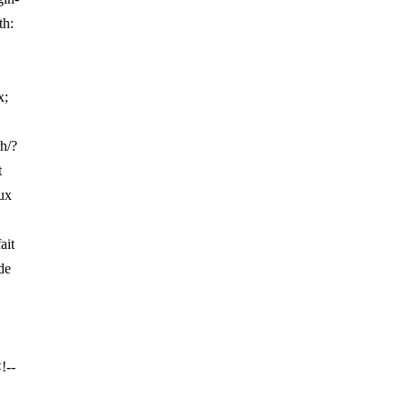
th:
x;
h/?
t
oux
a
ait
 de
!--