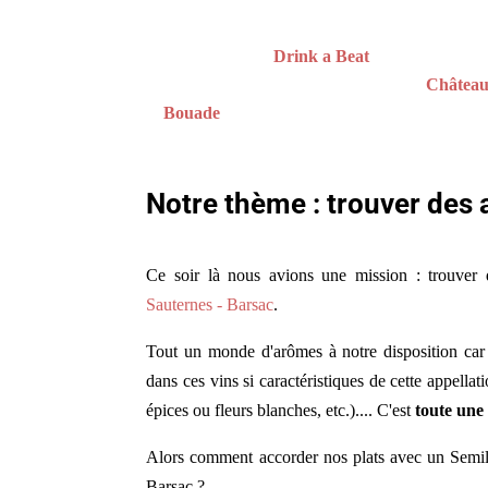
Stéphane notre mentor dans l'équipe dessert !
Marie
, du blog
Drink a Beat
Marina et
Stéphane Wagrez
du
Château
Bouade
Notre thème : trouver des 
Ce soir là nous avions une mission : trouver d
Sauternes - Barsac
.
Tout un monde d'arômes à notre disposition car 
dans ces vins si caractéristiques de cette appellat
épices ou fleurs blanches, etc.).... C'est
toute une
Alors comment accorder nos plats avec un Semil
Barsac ?