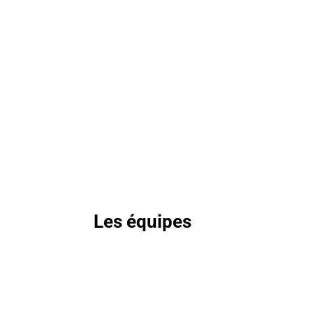
Les équipes
L'équipe dessert :
Mon équipe, avec une mention spécial à