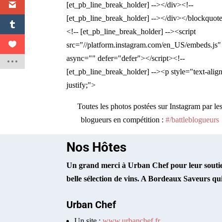
[et_pb_line_break_holder] --></div><!--
[et_pb_line_break_holder] --></div></blockquot
<!-- [et_pb_line_break_holder] --><script
src="//platform.instagram.com/en_US/embeds.js"
async="" defer="defer"></script><!--
[et_pb_line_break_holder] --><p style="text-align
justify;">
Toutes les photos postées sur Instagram par le
blogueurs en compétition :
#/battleblogueurs
Nos Hôtes
Un grand merci à Urban Chef pour leur soutien 
belle sélection de vins. A Bordeaux Saveurs qui 
Urban Chef
Un site :
www.urbanchef.fr