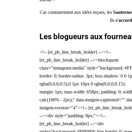
Car contrairement aux idées reçues, les
Sauternes
Ils
s'accord
Les blogueurs aux fourne
<!-- [et_pb_line_break_holder] --><!--
[et_pb_line_break_holder] --><blockquote
class="instagram-media" style="background: #F
border: 0; border-radius: 3px; box-shadow: 0 0 1
rgba(0,0,0,0.5),0 1px 10px 0 rgba(0,0,0,0.15);
margin: 1px; max-width: 658px; padding: 0; widt
calc(100% - 2px);" data-instgrm-captioned="" dat
instgrm-version="4"><!-- [et_pb_line_break_hold
--><div style="padding: 8px;"><!--
[et_pb_line_break_holder] --><div
style="background: #F8F8F8; line-height: 0; mar