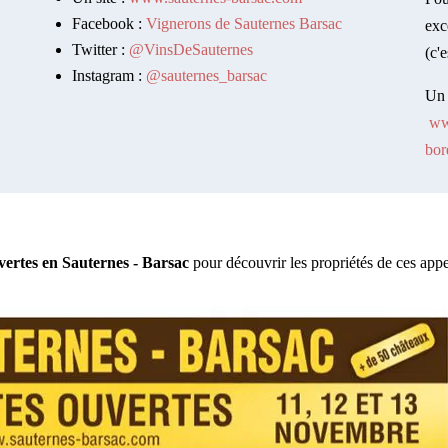
Facebook :
Vignerons de Sauternes Barsac
exc
Twitter :
@VinsDeSauternes
(c'
Instagram :
@sauternes_barsac
Un 
ww
bor
vertes en Sauternes - Barsac
pour découvrir les propriétés de ces appe