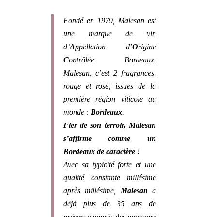
Fondé en 1979, Malesan est
une marque de vin
d’
A
ppellation d’
O
rigine
C
ontrôlée Bordeaux.
Malesan, c’est 2 fragrances,
rouge et rosé, issues de la
première région viticole au
monde :
Bordeaux
.
Fier de son terroir, Malesan
s’affirme comme un
Bordeaux de caractère !
Avec sa typicité forte et une
qualité constante millésime
après millésime,
Malesan
a
déjà plus de 35 ans de
présence auprès des amateurs