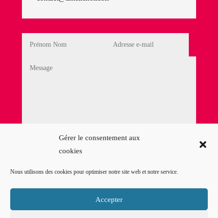
Politique de Confidentialité
Gérer le consentement aux
cookies
En cochant cette case, j'accepte la
Politique de
confidentialité
Nous utilisons des cookies pour optimiser notre site web et notre service.
=
13 + 8
Envoyer mon
message
Accepter