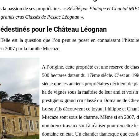
 la passion de ses propriétaires.
« Révélé par Philippe et Chantal MI
 grands crus Classés de Pessac Léognan ».
prédestinés pour le Château Léognan
 Telle est la question que l’on peut se poser en connaissant l’histoir
en 2007 par la famille Miecaze.
A l’origine, cette propriété est une réserve de cha
500 hectares datant du 17ème siècle. C’est au 19
siècle que les anciens propriétaires décident de pl
ha de vignes sous la maîtrise de leur ami et voisin 
prestigieux grand cru classé du Domaine de Cheva
Lorsqu’ils découvrent ce joyau, Philippe et Chant
Miecaze sont sous le charme. Même si en 2007, 
nombreux travaux sont à réaliser pour remettre le
domaine en état. Un chantier titanesque que ces 