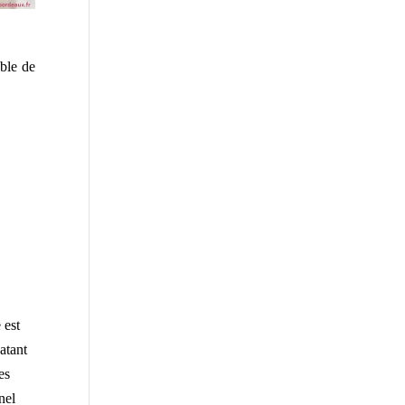
ble de
 est
atant
es
nel