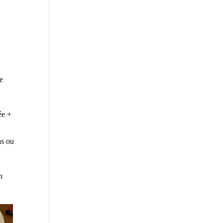
e
ée +
as ou
n