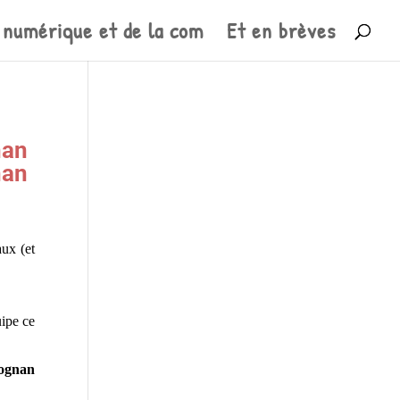
 numérique et de la com
Et en brèves
nan
nan
aux (et
uipe ce
ognan