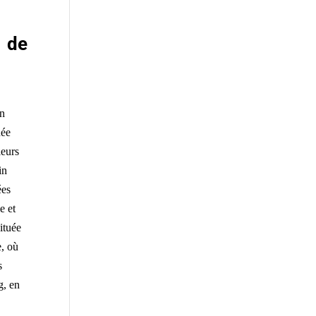
s de
on
née
leurs
in
ées
e et
ituée
e, où
s
g, en