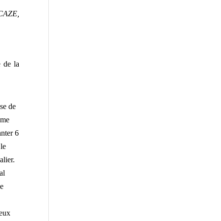
ECAZE,
e de la
sse de
ème
anter 6
le
lier.
al
de
deux