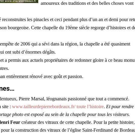
amoureux des traditions et des belles choses vont
té reconstruites les pinacles et ceci pendant plus d’un an et demi pour re
maison bourgeoise. Cette chapelle du 19ème siècle regorge d’histoires et d
 tempête de 2006 qui a sévi dans la région, la chapelle a été quasiment
 qui ont subi d’énormes dégâts.
ne et a permis aux actuels propriétaires de redonner gloire à ce beau mon
tres.
nan entièrement rénové avec goût et passion.
nnes…
 talentueux, Pierre Marsal, léognanais passionné que tout a commencé.
 site :
www.tailleurdepierrebordeaux.fr/ toute l’histoire
.
Et pour rendre
tage photo est exposé au sein de la chapelle pour tous les visiteurs.
Henri Feur
créateur des vitraux de cette chapelle. Pour la petite histoire,
t pour la construction des vitraux de l’église Saint-Ferdinand de Bordea