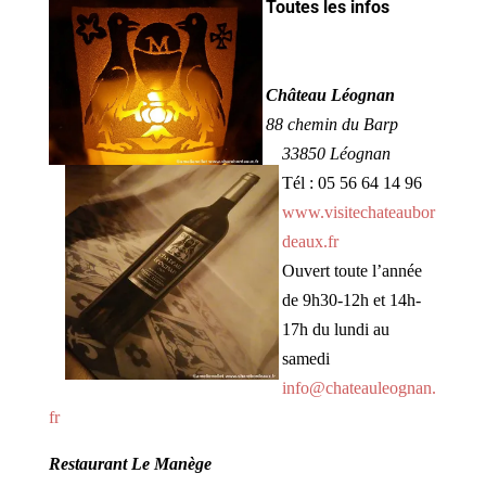
Toutes les infos
Château Léognan
88 chemin du Barp
33850 Léognan
Tél : 05 56 64 14 96
www.visitechateaubor
deaux.fr
Ouvert toute l’année
de 9h30-12h et 14h-
17h du lundi au
samedi
info@chateauleognan.
fr
Restaurant Le Manège