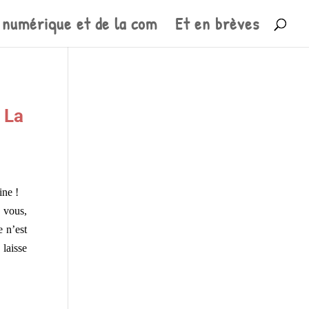
 numérique et de la com
Et en brèves
 La
ine !
 vous,
e n’est
laisse