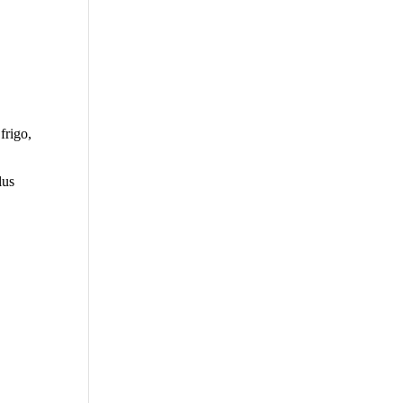
frigo,
lus