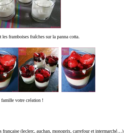
t les framboises fraîches sur la panna cotta.
 famille votre création !
s française (leclerc, auchan, monoprix, carrefour et intermarché…)