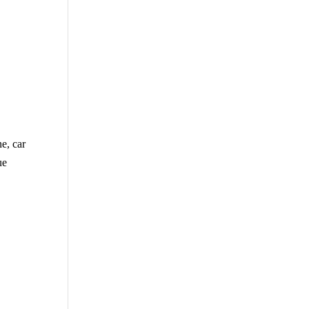
ne, car
ue