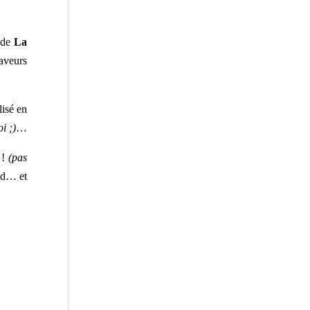
e de
La
saveurs
lisé en
i ;)
…
 !
(pas
ed… et