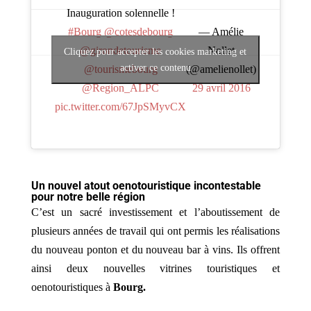
Inauguration solennelle !
#Bourg
@cotesdebourg
— Amélie
@girondetourisme
Nollet
Cliquez pour accepter les cookies marketing et
activer ce contenu
@tourismebourg
(@amelienollet)
@Region_ALPC
29 avril 2016
pic.twitter.com/67JpSMyvCX
Un nouvel atout oenotouristique incontestable
pour notre belle région
C’est un sacré investissement et l’aboutissement de
plusieurs années de travail qui ont permis les réalisations
du nouveau ponton et du nouveau bar à vins. Ils offrent
ainsi deux nouvelles vitrines touristiques et
oenotouristiques à
Bourg.