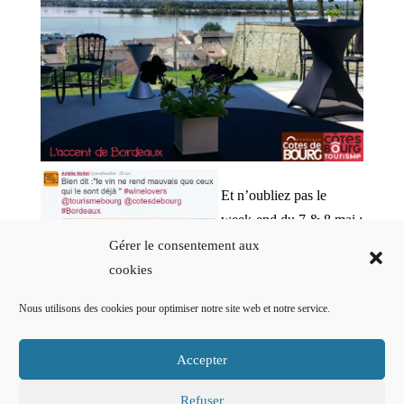
Et n’oubliez pas le
week-end du 7 & 8 mai :
Gérer le consentement aux
cookies
Cliquez pour accepter
Nous utilisons des cookies pour optimiser notre site web et notre service.
les cookies marketing
et activer ce contenu
Accepter
Refuser