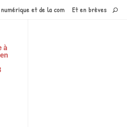
 numérique et de la com
Et en brèves
e à
 en
B