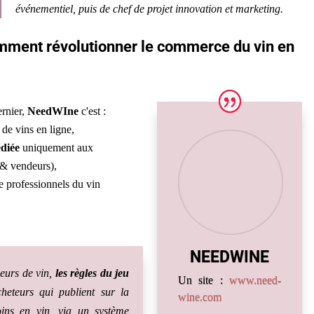
événementiel, puis de chef de projet innovation et marketing.
mment révolutionner le commerce du vin en
ernier,
NeedWIne
c'est :
s
de vins en ligne,
diée
uniquement aux
 & vendeurs),
e professionnels du vin
NEEDWINE
eurs de vin,
les règles du jeu
Un site :
www.need-
heteurs qui publient sur la
wine.com
oins en vin, via un système