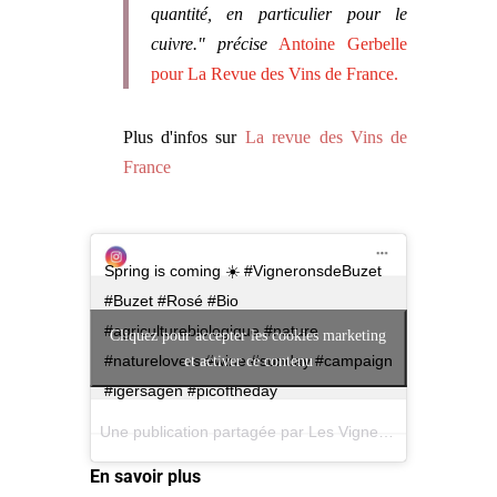
quantité, en particulier pour le
cuivre." précise
Antoine Gerbelle
pour La Revue des Vins de France.
Plus d'infos sur
La revue des Vins de
France
Spring is coming ☀️ #VigneronsdeBuzet
#Buzet #Rosé #Bio
#agriculturebiologique #nature
Cliquez pour accepter les cookies marketing
#naturelovers #wine #sunday #campaign
et activer ce contenu
#igersagen #picoftheday
Une publication partagée par Les Vignerons de Buzet (@vigneronsdebuzet) le
En savoir plus