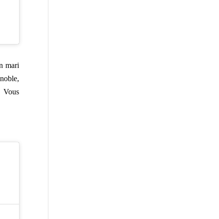
n mari
gnoble,
. Vous