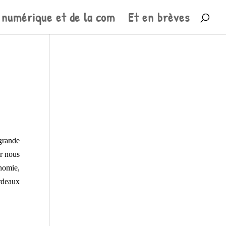
 numérique et de la com
Et en brèves
grande
ur nous
nomie,
rdeaux