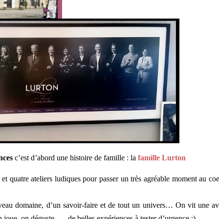
nces
c’est d’abord une histoire de famille : la
famille Lurton
 et quatre ateliers ludiques pour passer un très agréable moment au co
veau domaine, d’un savoir-faire et de tout un univers… On vit une av
 on joue, on déguste, … de belles expériences à tester d’urgence ;)