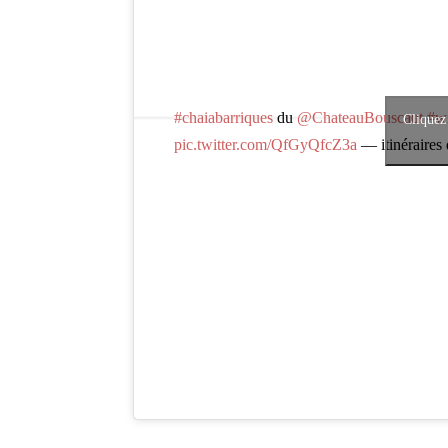
#chaiabarriques
du
@ChateauBouscaut
#w
Cliquez
pic.twitter.com/QfGyQfcZ3a
— itinéraires