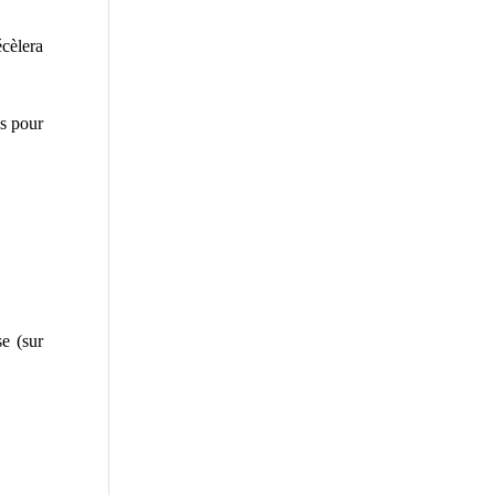
écèlera
ds pour
e (sur