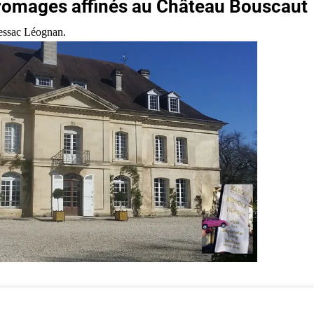
 Fromages affinés au Château Bouscaut
essac Léognan.