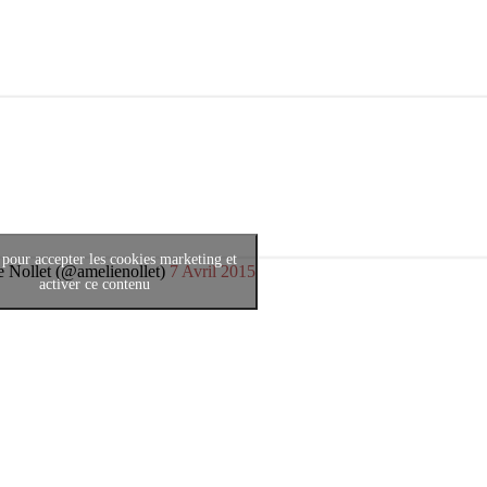
 pour accepter les cookies marketing et
 Nollet (@amelienollet)
7 Avril 2015
activer ce contenu