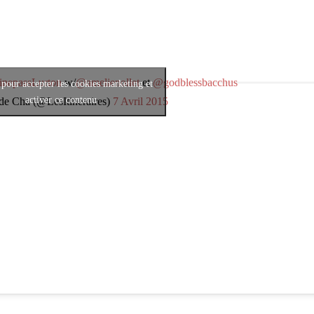
inepassLurton
w/
@amelienollet
et
@godblessbacchus
 pour accepter les cookies marketing et
activer ce contenu
 de Cha (@LesItineraires)
7 Avril 2015