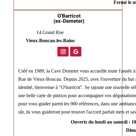
Fermé le m
O'Barricot
(ex-Demeter)
14 Grand Rue
Vieux-Boucau-les-Bains
Créé en 1989, la Cave Demeter vous accueille toute l'année à 
Rue de Vieux-Boucau. Depuis 2025, avec l'ouverture du bar à
identité, bienvenue à "O'barricot". Se rajoute une nouvelle sél
une belle carte de pintxos pour accompagner vos dégustations
pour vous guider parmi les 900 références, dans une ambianc
sûr, ils vous guideront pour trouver l'accord parfait mets et sa
Ouverts du lundi au samedi : 10
Dima