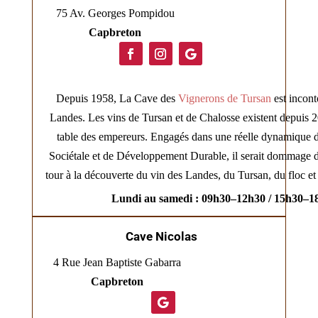
75 Av. Georges Pompidou
Capbreton
Depuis 1958, La Cave des
Vignerons de Tursan
est incont
Landes. Les vins de Tursan et de Chalosse existent depuis 20
table des empereurs. Engagés dans une réelle dynamique 
Sociétale et de Développement Durable, il serait dommage d
tour à la découverte du vin des Landes, du Tursan, du floc e
Lundi au samedi : 09h30–12h30 / 15h30–1
Cave Nicolas
4 Rue Jean Baptiste Gabarra
Capbreton