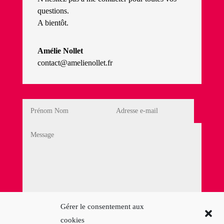
questions.
A bientôt.
Amélie Nollet
contact@amelienollet.fr
Politique de Confidentialité
Gérer le consentement aux
cookies
En cochant cette case, j'accepte la
Politique de