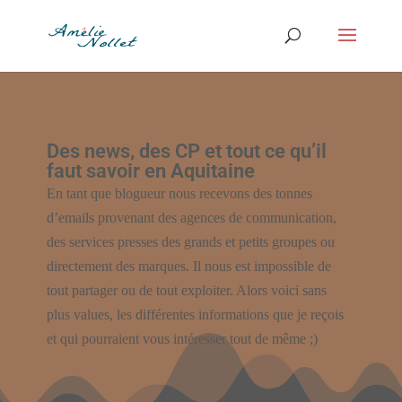
Des news, des CP et tout ce qu’il
faut savoir en Aquitaine
En tant que blogueur nous recevons des tonnes
d’emails provenant des agences de communication,
des services presses des grands et petits groupes ou
directement des marques. Il nous est impossible de
tout partager ou de tout exploiter. Alors voici sans
plus values, les différentes informations que je reçois
et qui pourraient vous intéresser tout de même ;)