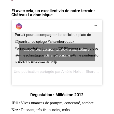
Et avec cela, un excellent vin de notre terroir :
Château La dominique
Parfait pour accompagner les delicieux plats de
@jeanfrancoispiege #sharebordeaux
#primeursetoiles#primeurs2016#primeurs#winelove
Cliquez pour accepter les cookies marketing et
r#winesofinstagram#wine#instawine#vin#saintemilio
activer ce contenu
n #bdx16 #lifelover 🍇🍷🐝
Une publication partagée par Amélie Nollet - ShareBordeaux (@amelienollet) le
Dégustation : Millésime 2012
Œil :
Vives nuances de pourpre, concentré, sombre.
Nez
: Puissant, très fruits noirs, mûrs.