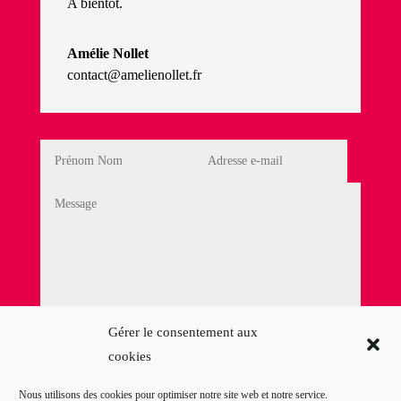
A bientôt.
Amélie Nollet
contact@amelienollet.fr
Politique de Confidentialité
Gérer le consentement aux
cookies
En cochant cette case, j'accepte la
Politique de
confidentialité
Nous utilisons des cookies pour optimiser notre site web et notre service.