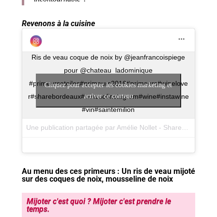
Revenons à la cuisine
Ris de veau coque de noix by @jeanfrancoispiege
pour @chateau_ladominique
#primeursetoiles#primeurs2016#primeurs#winelove
Cliquez pour accepter les cookies marketing et
r#sharebordeaux#winesofinstagram#wine#instawine
activer ce contenu
#vin#saintemilion
Une publication partagée par Amélie Nollet - ShareBordeaux (@amelienollet) le
Au menu des ces primeurs : Un ris de veau mijoté
sur des coques de noix, mousseline de noix
Mijoter c'est quoi ? Mijoter c'est prendre le
temps.