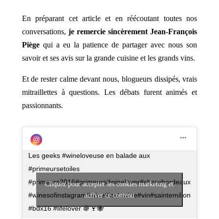
En préparant cet article et en réécoutant toutes nos
conversations,
je remercie sincèrement Jean-François
Piège
qui a eu la patience de partager avec nous son
savoir et ses avis sur la grande cuisine et les grands vins.
Et de rester calme devant nous, blogueurs dissipés, vrais
mitraillettes à questions. Les débats furent animés et
passionnants.
Les geeks #wineloveuse en balade aux
#primeursetoiles
#primeurs2016#primeurs#winelover#sharebordeaux
Cliquez pour accepter les cookies marketing et
#winesofinstagram#wine#instawine#vin#saintemilion
activer ce contenu
#bdx16 #lifelover 🍇🍷🐝