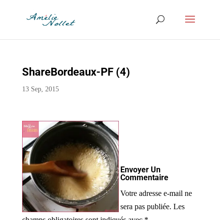
ShareBordeaux-PF (4)
13 Sep, 2015
Envoyer Un
Commentaire
Votre adresse e-mail ne
sera pas publiée.
Les
champs obligatoires sont indiqués avec
*