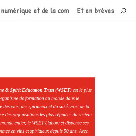
 numérique et de la com
Et en brèves
ne & Spirit Education Trust (WSET)
est le plus
rganisme de formation au monde dans le
 des vins, des spiritueux et du saké. Fort de la
ce des organisations les plus réputées du secteur
 monde entier, le WSET élabore et dispense ses
mes en vins et spiritueux depuis 50 ans. Avec