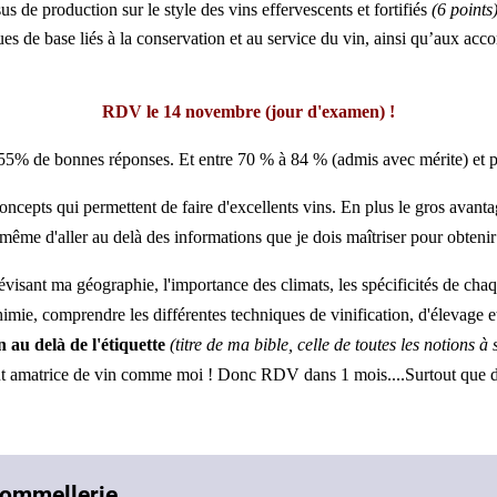
 de production sur le style des vins effervescents et fortifiés
(6 points
es de base liés à la conservation et au service du vin, ainsi qu’aux acc
RDV le 14 novembre (jour d'examen) !
 55% de bonnes réponses. Et entre
70 % à 84 % (admis avec mérite) et p
ncepts qui permettent de faire d'excellents vins. En plus le gros avantag
t même d'aller au delà des informations que je dois maîtriser pour obt
visant ma géographie, l'importance des climats, les spécificités de chaqu
himie, comprendre les différentes techniques de vinification, d'élevage et
 au delà de l'étiquette
(titre de ma bible, celle de toutes les notions
t amatrice de vin comme moi ! Donc RDV dans 1 mois....Surtout que d'ici
 sommellerie