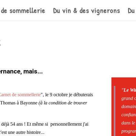
 de sommellerie
Du vin & des vignerons
Du
2
ernance, mais...
"
Le Wi
Carnet de sommellerie
", le 9 octobre je débuterais
grand o
nck Thomas à Bayonne
(à la condition de trouver
domaine
confian
dans le
a déjà 54 ans ! Et même si personnellement j'ai
program
'est une autre histoire...