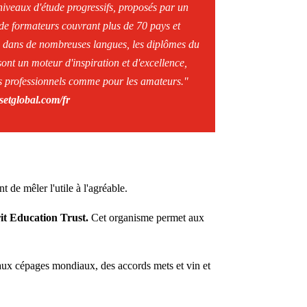
niveaux d'étude progressifs, proposés par un
de formateurs couvrant plus de 70 pays et
s dans de nombreuses langues, les diplômes du
nt un moteur d'inspiration et d'excellence,
s professionnels comme pour les amateurs."
etglobal.com/fr
 de mêler l'utile à l'agréable.
it Education Trust.
Cet organisme permet aux
cipaux cépages mondiaux, des accords mets et vin et