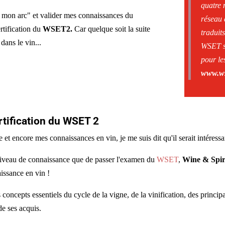
quatre 
 mon arc" et valider mes connaissances du
réseau 
rtification du
WSET2.
Car quelque soit la suite
traduit
dans le vin...
WSET so
pour le
www.ws
ertification du WSET 2
et encore mes connaissances en vin, je me suis dit qu'il serait intéressant
niveau de connaissance que de passer l'examen du
WSET
,
Wine & Spir
issance en vin !
s concepts essentiels du cycle de la vigne, de la vinification, des prin
de ses acquis.