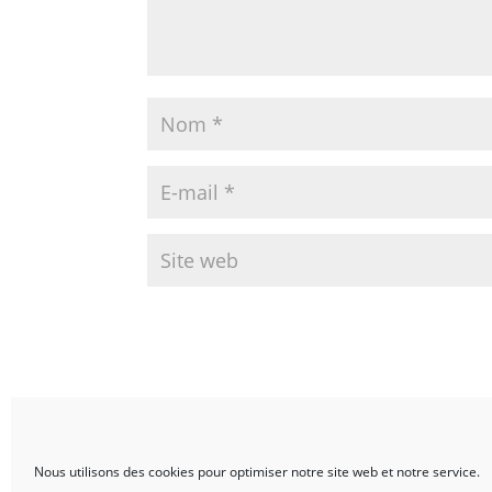
Ce site utilise Akismet pour réduire les indési
commentaires sont traitées
.
Nous utilisons des cookies pour optimiser notre site web et notre service.