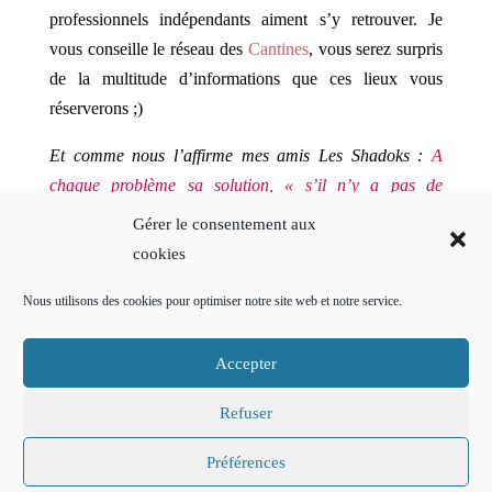
professionnels indépendants aiment s’y retrouver. Je
vous conseille le réseau des
Cantines
, vous serez surpris
de la multitude d’informations que ces lieux vous
réserverons ;)
Et comme nous l’affirme mes amis Les Shadoks :
A
chaque problème sa solution, « s’il n’y a pas de
solutions, il n’y a pas de problèmes » !
Gérer le consentement aux
cookies
C’est tout pour aujourd’hui !
Merci pour votre attention, à bientôt.
Nous utilisons des cookies pour optimiser notre site web et notre service.
Tous commentaires, critiques, apports ou conseils seront
Accepter
les bienvenus.
Refuser
Propriété de
Amélie Nollet
| Mentions légales
Préférences
consultables
- Politique de confidentialité
consultables