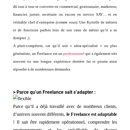
dû tour à tour se convertir en commercial, gestionnaire, marketeur,
financier, juriste, secrétaire ou encore en service SAV… et en
véritable chef d’entreprise
(comme vous)
. Une Kyrielle de métiers
et de fonctions parfois loin de son cœur de métier qu’il a su
dompter ;)
A pluri-compétent, car qu’il soit « ultra-spécialisé » ou plus
généraliste, un Freelance est un
professionnel
qui a également très
souvent eu une longue expérience derrière lui et pourra ainsi
répondre à de nombreuses demandes.
> Parce qu’un Freelance sait s’adapter :
Parce qu’il a déjà travaillé avec de nombreux clients,
d’univers souvent différents,
le Freelance est adaptable
! Il sait être rapidement opérationnel, comprendre les
environnements et les spécificités de chaque