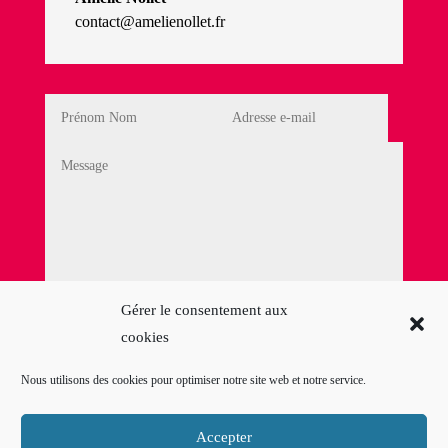
contact@amelienollet.fr
Politique de Confidentialité
Gérer le consentement aux
cookies
En cochant cette case, j'accepte la
Politique de
confidentialité
Nous utilisons des cookies pour optimiser notre site web et notre service.
=
12 + 9
Envoyer mon
message
Accepter